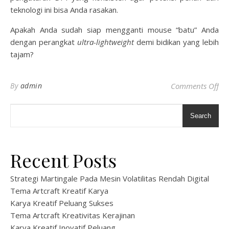
teknologi ini bisa Anda rasakan.
Apakah Anda sudah siap mengganti mouse “batu” Anda
dengan perangkat
ultra-lightweight
demi bidikan yang lebih
tajam?
on 
By
admin
Comments Off
Search
Recent Posts
Strategi Martingale Pada Mesin Volatilitas Rendah Digital
Tema Artcraft Kreatif Karya
Karya Kreatif Peluang Sukses
Tema Artcraft Kreativitas Kerajinan
Karya Kreatif Inovatif Peluang