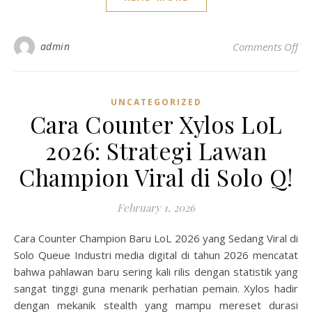
on 
admin
Comments Off
UNCATEGORIZED
Cara Counter Xylos LoL
2026: Strategi Lawan
Champion Viral di Solo Q!
February 1, 2026
Cara Counter Champion Baru LoL 2026 yang Sedang Viral di
Solo Queue Industri media digital di tahun 2026 mencatat
bahwa pahlawan baru sering kali rilis dengan statistik yang
sangat tinggi guna menarik perhatian pemain. Xylos hadir
dengan mekanik stealth yang mampu mereset durasi