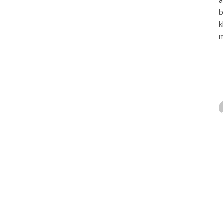
a
b
k
m