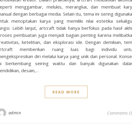
eperti menggambar, melukis, merangkai, dan membuat kar
anual dengan berbagai media. Selain itu, tema ini sering digunak
ntuk menciptakan karya yang memiliki nilai estetika sekalig
ungsi. Lebih lanjut, artcraft tidak hanya berfokus pada hasil akhi
roses pembuatan juga menjadi bagian penting karena melibatk
reativitas, ketelitian, dan eksplorasi ide. Dengan demikian, te
artcraft memberikan ruang luas bagi individu untu
engekspresikan diri melalui karya yang unik dan personal. Kons
ni berkembang seiring waktu dan banyak digunakan dal
endidikan, desain,…
READ MORE
admin
Comments O