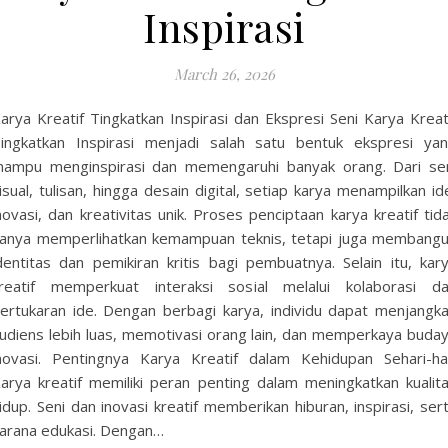
Inspirasi
March 26, 2026
arya Kreatif Tingkatkan Inspirasi dan Ekspresi Seni Karya Kreat
ingkatkan Inspirasi menjadi salah satu bentuk ekspresi ya
ampu menginspirasi dan memengaruhi banyak orang. Dari se
isual, tulisan, hingga desain digital, setiap karya menampilkan id
novasi, dan kreativitas unik. Proses penciptaan karya kreatif tid
anya memperlihatkan kemampuan teknis, tetapi juga membang
dentitas dan pemikiran kritis bagi pembuatnya. Selain itu, kar
reatif memperkuat interaksi sosial melalui kolaborasi d
ertukaran ide. Dengan berbagi karya, individu dapat menjangk
udiens lebih luas, memotivasi orang lain, dan memperkaya buda
novasi. Pentingnya Karya Kreatif dalam Kehidupan Sehari-ha
arya kreatif memiliki peran penting dalam meningkatkan kualit
idup. Seni dan inovasi kreatif memberikan hiburan, inspirasi, ser
arana edukasi. Dengan…