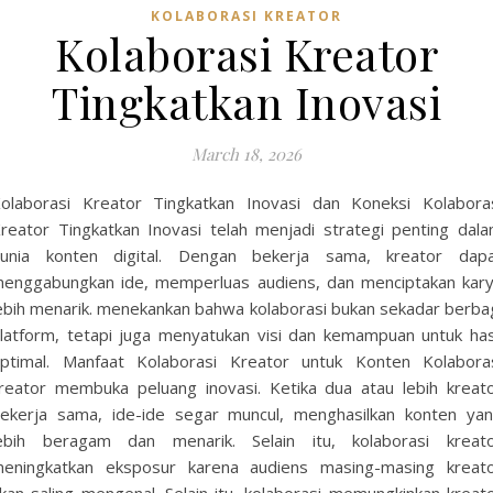
KOLABORASI KREATOR
Kolaborasi Kreator
Tingkatkan Inovasi
March 18, 2026
olaborasi Kreator Tingkatkan Inovasi dan Koneksi Kolabora
reator Tingkatkan Inovasi telah menjadi strategi penting dal
unia konten digital. Dengan bekerja sama, kreator dap
enggabungkan ide, memperluas audiens, dan menciptakan kar
ebih menarik. menekankan bahwa kolaborasi bukan sekadar berba
latform, tetapi juga menyatukan visi dan kemampuan untuk has
ptimal. Manfaat Kolaborasi Kreator untuk Konten Kolabora
reator membuka peluang inovasi. Ketika dua atau lebih kreat
ekerja sama, ide-ide segar muncul, menghasilkan konten ya
ebih beragam dan menarik. Selain itu, kolaborasi kreat
eningkatkan eksposur karena audiens masing-masing kreat