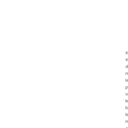
K
K
d
m
l
p
o
k
b
l
m