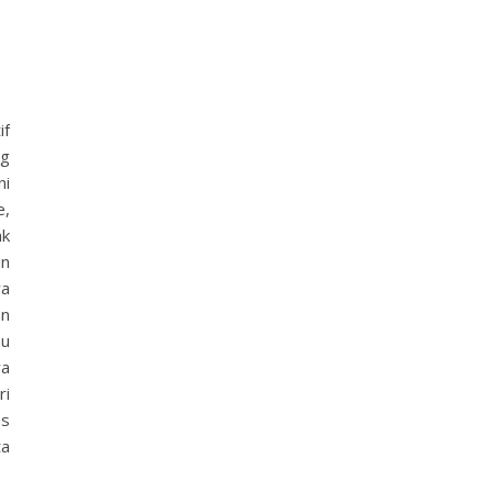
if
ng
ni
e,
ak
un
ya
an
au
ya
ri
as
ta