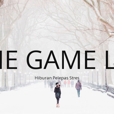
E GAME 
Hiburan Pelepas Stres