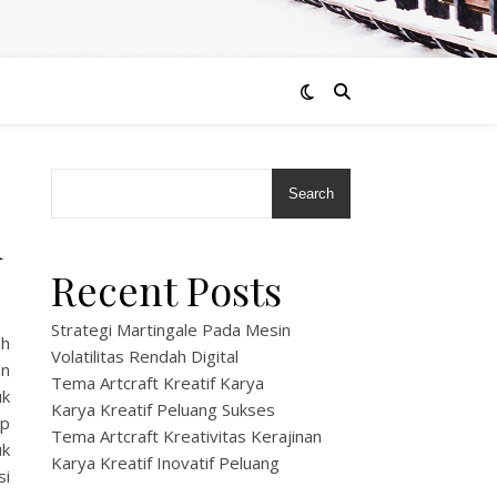
Search
i
Recent Posts
Strategi Martingale Pada Mesin
ah
Volatilitas Rendah Digital
an
Tema Artcraft Kreatif Karya
uk
Karya Kreatif Peluang Sukses
up
Tema Artcraft Kreativitas Kerajinan
uk
Karya Kreatif Inovatif Peluang
si