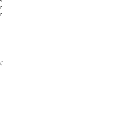
or
an
en
on Kolaborasi Kreator Tingkatkan Inovasi
ff