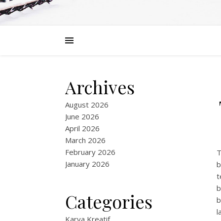
Archives
August 2026
June 2026
April 2026
March 2026
February 2026
T
January 2026
b
t
b
Categories
b
l
Karya Kreatif