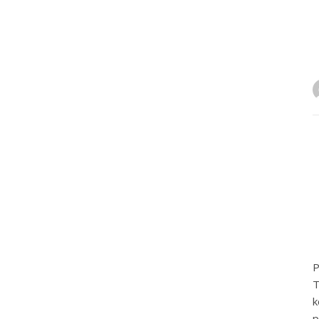
P
T
k
p