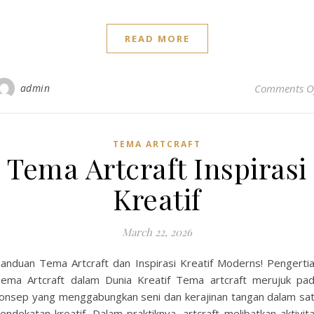
READ MORE
admin
Comments O
TEMA ARTCRAFT
Tema Artcraft Inspirasi
Kreatif
March 22, 2026
anduan Tema Artcraft dan Inspirasi Kreatif Moderns! Pengerti
ema Artcraft dalam Dunia Kreatif Tema artcraft merujuk pa
onsep yang menggabungkan seni dan kerajinan tangan dalam sa
endekatan kreatif. Dalam praktiknya, artcraft melibatkan aktivit